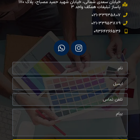
خیابان سعدی شمالی، خیابان شهید حمید مصباح، پلاک ۱۷۰
پاساژ تبلیغات همكف واحد ۳ ​
021-33935807
021-33953879
09364266536