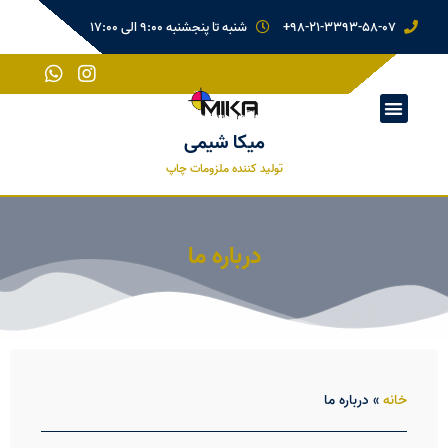
98-21-3393-58-07+
شنبه تا پنجشنبه 9:00 الی 17:00
میکا شیمی
تولید کننده ملزومات چاپ
درباره ما
خانه
»
درباره ما