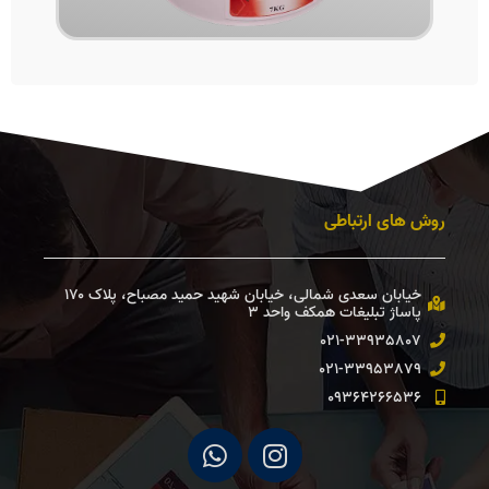
روش های ارتباطی
خیابان سعدی شمالی، خیابان شهید حمید مصباح، پلاک ۱۷۰
پاساژ تبلیغات همكف واحد ۳ ​
021-33935807
021-33953879
09364266536