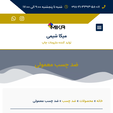
98-21-3393-58-07+
شنبه تا پنجشنبه 9:00 الی 17:00
میکا شیمی
تولید کننده ملزومات چاپ
ضد چسب معمولی
خانه
»
محصولات
»
ضد چسب
»
ضد چسب معمولی