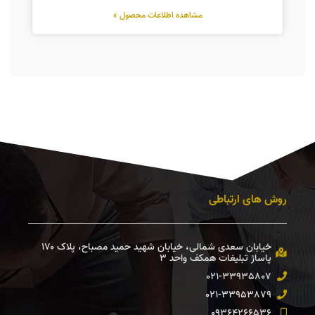
مشاهده اطلاعات محصول »
روش های ارتباطی
خیابان سعدی شمالی، خیابان شهید حمید مصباح، پلاک ۱۷۰
پاساژ تبلیغات همكف واحد ۳ ​
021-33935807
021-33953879
09364266536