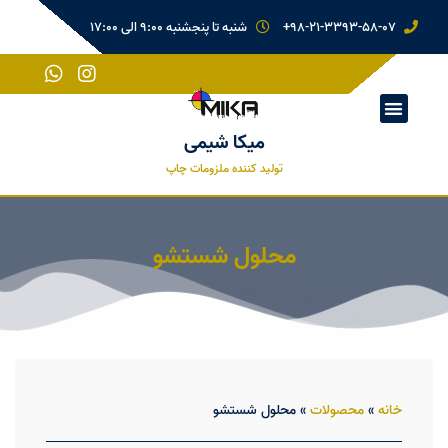
98-21-3393-58-07+
شنبه تا پنجشنبه 9:00 الی 17:00
میکا شیمی
تولید کننده ملزومات چاپ
محلول شستشو
خانه
»
محصولات
»
محلول شستشو