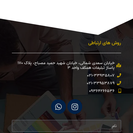
روش های ارتباطی
خیابان سعدی شمالی، خیابان شهید حمید مصباح، پلاک ۱۷۰
پاساژ تبلیغات همكف واحد ۳ ​
021-33935807
021-33953879
09364266536