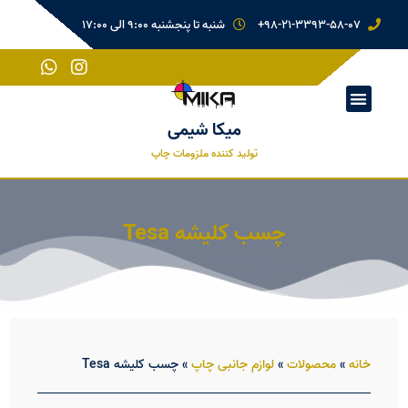
98-21-3393-58-07+
شنبه تا پنجشنبه 9:00 الی 17:00
میکا شیمی
تولید کننده ملزومات چاپ
چسب کلیشه Tesa
خانه
»
محصولات
»
لوازم جانبی چاپ
»
چسب کلیشه Tesa