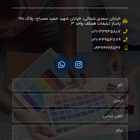
خیابان سعدی شمالی، خیابان شهید حمید مصباح، پلاک ۱۷۰
پاساژ تبلیغات همكف واحد ۳ ​
021-33935807
021-33953879
09364266536