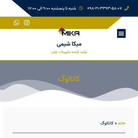
98-21-3393-58-07+
شنبه تا پنجشنبه 9:00 الی 17:00
میکا شیمی
تولید کننده ملزومات چاپ
کاتالوگ
خانه
»
کاتالوگ